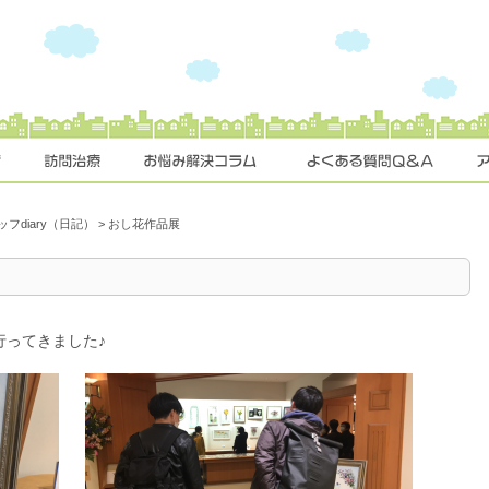
ッフdiary（日記）
>
おし花作品展
行ってきました♪