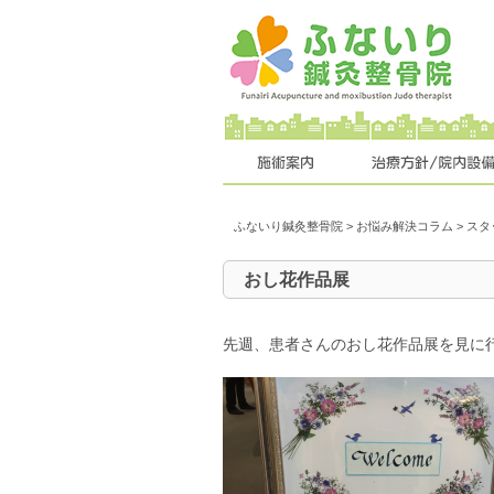
ふないり鍼灸整骨院
>
お悩み解決コラム
>
スタ
おし花作品展
先週、患者さんのおし花作品展を見に