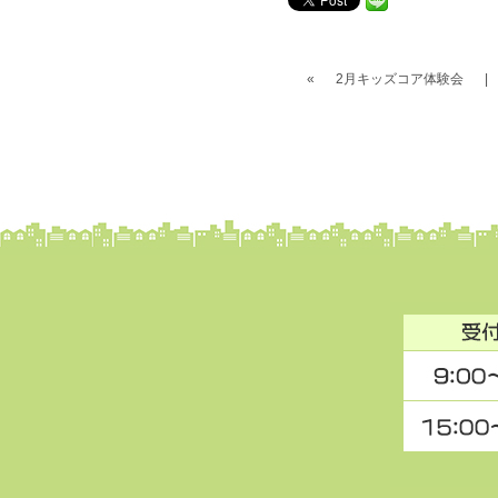
«
2月キッズコア体験会
|