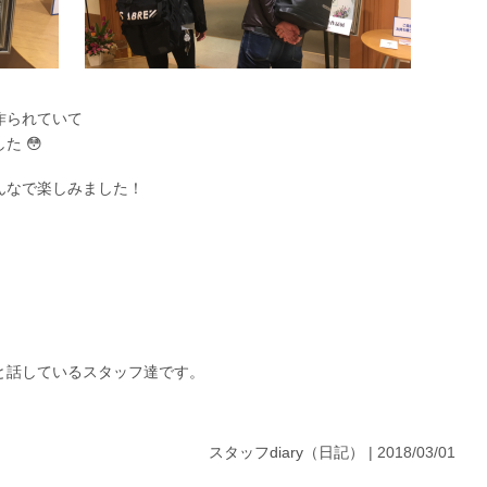
作られていて
た 😳
んなで楽しみました！
と話しているスタッフ達です。
スタッフdiary（日記）
| 2018/03/01