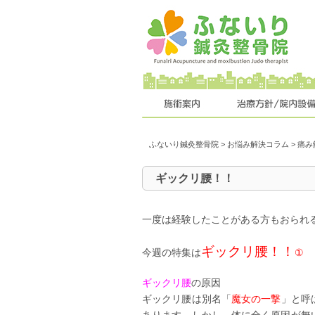
ふないり鍼灸整骨院
>
お悩み解決コラム
>
痛み
ギックリ腰！！
一度は経験したことがある方もおられ
ギックリ腰！！
今週の特集は
①
ギックリ腰
の原因
ギックリ腰は別名「
魔女の一撃
」と呼