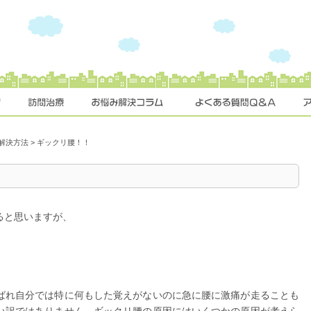
解決方法
>
ギックリ腰！！
ると思いますが、
ばれ自分では特に何もした覚えがないのに急に腰に激痛が走ることも