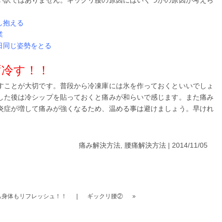
い訳ではありません。ギックリ腰の原因にはいくつかの原因が考えら
し抱える
業
日同じ姿勢をとる
ず冷す！！
すことが大切です。普段から冷凍庫には氷を作っておくといいでしょ
した後は冷シップを貼っておくと痛みが和らいで感じます。また痛み
炎症が増して痛みが強くなるため、温める事は避けましょう。早けれ
痛み解決方法
,
腰痛解決方法
| 2014/11/05
心も身体もリフレッシュ！！
|
ギックリ腰②
»