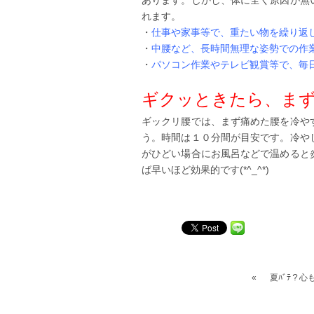
あります。しかし、体に全く原因が無
れます。
・
仕事や家事等で、重たい物を繰り返
・
中腰など、長時間無理な姿勢での作
・
パソコン作業やテレビ観賞等で、毎
ギクッときたら、ま
ギックリ腰では、まず痛めた腰を冷や
う。時間は１０分間が目安です。冷や
がひどい場合にお風呂などで温めると
ば早いほど効果的です(*^_^*)
«
夏ﾊﾞﾃ？